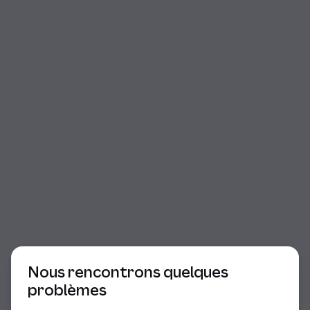
Début du dialogue
Nous rencontrons quelques
problèmes